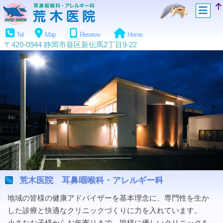
Tel
Map
Reserve
Home
〒420-0944 静岡市葵区新伝馬2丁目9-22
荒木医院 耳鼻咽喉科・アレルギー科
地域の皆様の健康アドバイザーを基本理念に、専門性を生か
した診療と快適なクリニックづくりに力を入れています。
小さなお子様からお年寄りまで、皆様に優しいクリニックを