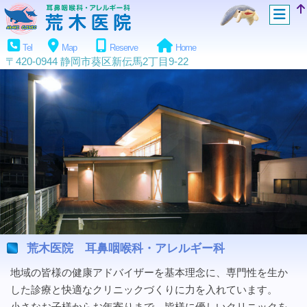
Tel
Map
Reserve
Home
〒420-0944 静岡市葵区新伝馬2丁目9-22
荒木医院 耳鼻咽喉科・アレルギー科
地域の皆様の健康アドバイザーを基本理念に、専門性を生か
した診療と快適なクリニックづくりに力を入れています。
小さなお子様からお年寄りまで、皆様に優しいクリニックを